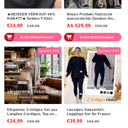
🔥HEISSER VERKAUF 49%
Neues Produkt-Taktische
RABATT🔥 Seiden-T-Shirt
wasserdichte Outdoor-Hose
für Herren IX7/ IX9
€24,99
Normaler
Verkaufspreis
Ab €29,99
Normaler
Verkau
€49,98
€59,98
Preis
Preis
In den Einkaufswagen
In den Einkaufswagen
Sparen €55
Sparen €45
Elegantes 3-teiliges Set aus
Lässiges Sweatshirt-
Longline-Cardigan, Top und
Leggings-Set für Frauen
Hose
€34,99
Normaler
Verkaufspreis
€39,99
Normaler
Verkaufsp
€89,99
€84,99
Preis
Preis